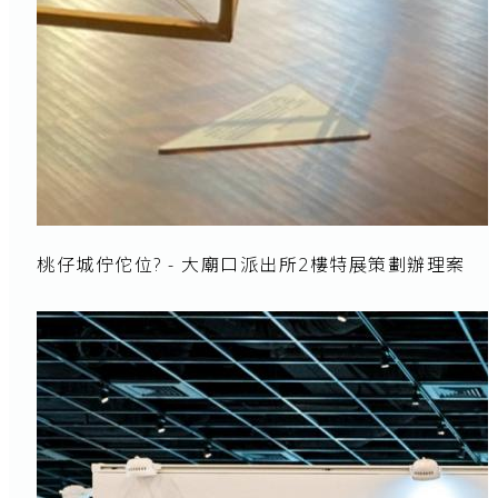
桃仔城佇佗位? - 大廟口派出所2樓特展策劃辦理案