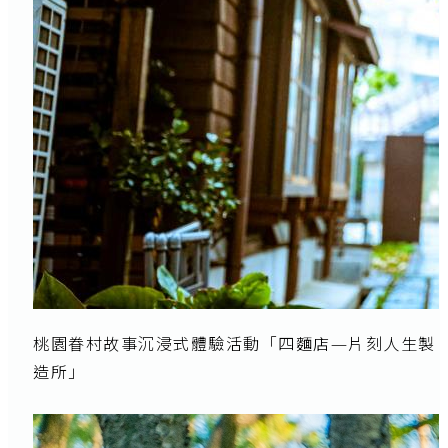
桃園眷村故事沉浸式體驗活動「四麵店—片刻人生製
造所」