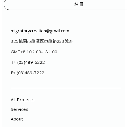
註冊
migratorycreation@gmail.com
325桃園市龍潭區東龍路233號3F
GMT+8 10：00-18：00
T+
(03)489-6222
F+ (03)489-7222
All Projects
Services
About