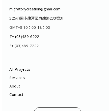
migratorycreation@gmail.com
325桃園市龍潭區東龍路233號3F
GMT+8 10：00-18：00
T+
(03)489-6222
F+ (03)489-7222
All Projects
Services
About
Contact