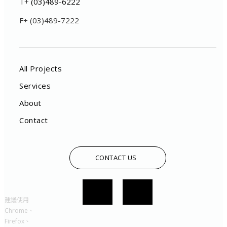
T+
(03)489-6222
F+ (03)489-7222
All Projects
Services
About
Contact
CONTACT US
建議使用
Chrome、
Firefox、