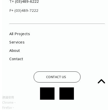
T+
(03)489-6222
F+ (03)489-7222
All Projects
Services
About
Contact
CONTACT US
建議使用
Chrome、
Firefox、