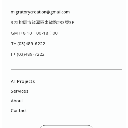
migratorycreation@gmail.com
325桃園市龍潭區東龍路233號3F
GMT+8 10：00-18：00
T+
(03)489-6222
F+ (03)489-7222
All Projects
Services
About
Contact