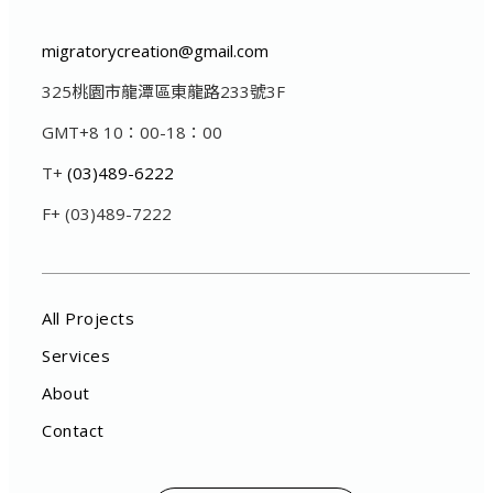
migratorycreation@gmail.com
325桃園市龍潭區東龍路233號3F
GMT+8 10：00-18：00
T+
(03)489-6222
F+ (03)489-7222
All Projects
Services
About
Contact