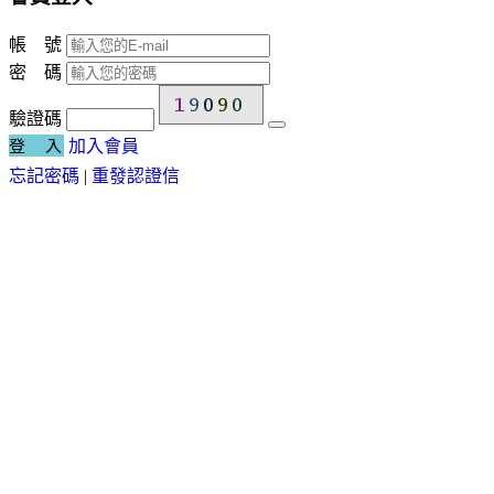
帳 號
密 碼
驗證碼
登 入
加入會員
忘記密碼
|
重發認證信