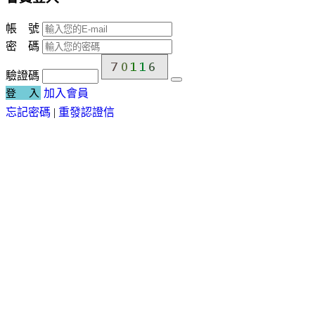
帳 號
密 碼
驗證碼
登 入
加入會員
忘記密碼
|
重發認證信