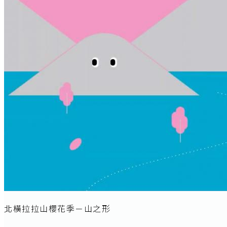
北橫拉拉山櫻花季－山之形