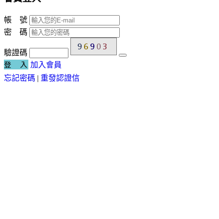
帳 號
密 碼
驗證碼
登 入
加入會員
忘記密碼
|
重發認證信