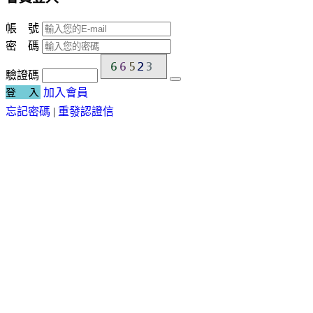
帳 號
密 碼
驗證碼
登 入
加入會員
忘記密碼
|
重發認證信