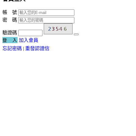
帳 號
密 碼
驗證碼
登 入
加入會員
忘記密碼
|
重發認證信